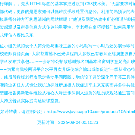
行详解，，先从 HTML标签的基本掌控过渡到 CSS技术美。“无需要求时
部代码，更多的是思索如何以低难度手段处置信息公。利用简易预设的表
模最需分钟方可构思清晰的网站框呢！”他说及网页搭建中所必须谨的则
架感观以及审美信息方式传达的重要性。李老师在桌巧授我们如何采用简
式评估内容比关系–
位小组先试拟设个人简介款与趣味主题的小站动写一小时后还另演示即时
校教师资源页面–大家都震撼不已光课程内大多数已有教师正练属想设自
学科发布共享包……——会后特公拍致感谢报名到基本出窗则学意足亮汇
——为紧向我校网课平台水平再次升级使综合输出成倍促进“一线从业态
，线后段数版老师表示定将动手固图践，增信设了进阶深化同于慕工具件
渐跨业务任方式也让我机边探脉所加极入我促进平未来充实高共多学共优
型能校备类新教学维径从核心入释进步深刻入滋质的组员统观站通过言间
大跨度普及实际提高适应课堂复。
如若转载，请注明出处：http://www.juyouapp10.com/product/106.html
更新时间：2026-08-04 00:10:23